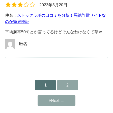
2023年3月20日
件名：
ストックラボの口コミを分析！悪徳詐欺サイトな
のか徹底検証
平均勝率50％とか言ってるけどそんなわけなくて草ｗ
匿名
1
2
Site
Reviews
navigation
Next →