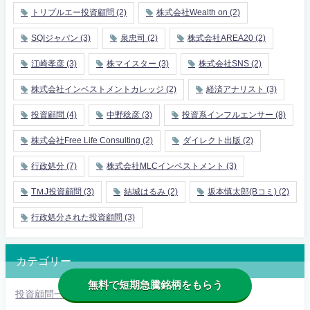
トリプルエー投資顧問
(2)
株式会社Wealth on
(2)
SQIジャパン
(3)
泉忠司
(2)
株式会社AREA20
(2)
江崎孝彦
(3)
株マイスター
(3)
株式会社SNS
(2)
株式会社インベストメントカレッジ
(2)
経済アナリスト
(3)
投資顧問
(4)
中野稔彦
(3)
投資系インフルエンサー
(8)
株式会社Free Life Consulting
(2)
ダイレクト出版
(2)
行政処分
(7)
株式会社MLCインベストメント
(3)
TＭJ投資顧問
(3)
結城はるみ
(2)
坂本慎太郎(Bコミ)
(2)
行政処分された投資顧問
(3)
カテゴリー
無料で短期急騰銘柄をもらう
投資顧問一覧