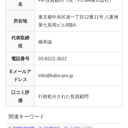
名
東京都中央区湊一丁目12番11号 八重洲
所在地
第七長岡ビル9階A
代表取締
橋本諭
役
電話番号
03-6222-3622
Eメールア
info@kabu-pro.jp
ドレス
口コミ評
行政処分された投資顧問
価
関連キーワード