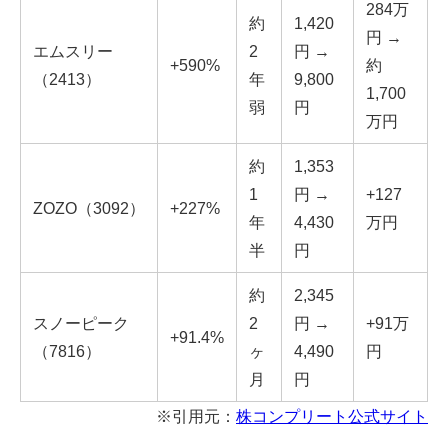
284万
約
1,420
円 →
エムスリー
2
円 →
+590%
約
（2413）
年
9,800
1,700
弱
円
万円
約
1,353
1
円 →
+127
ZOZO（3092）
+227%
年
4,430
万円
半
円
約
2,345
スノーピーク
2
円 →
+91万
+91.4%
（7816）
ヶ
4,490
円
月
円
※引用元：
株コンプリート公式サイト