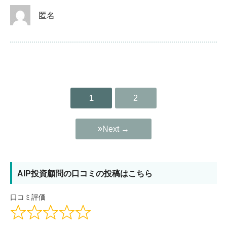
匿名
1
2
Site
Reviews
navigation
Next →
AIP投資顧問の口コミの投稿はこちら
口コミ評価