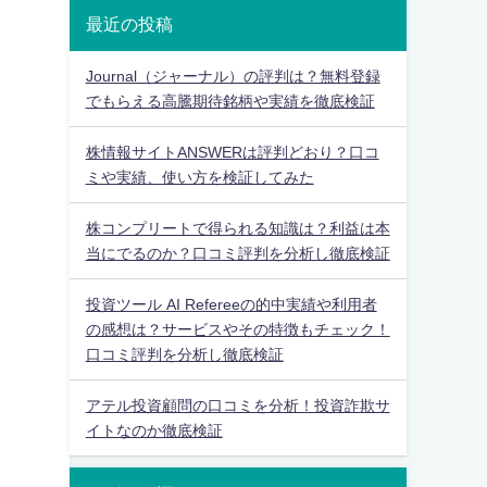
最近の投稿
Journal（ジャーナル）の評判は？無料登録
でもらえる高騰期待銘柄や実績を徹底検証
株情報サイトANSWERは評判どおり？口コ
ミや実績、使い方を検証してみた
株コンプリートで得られる知識は？利益は本
当にでるのか？口コミ評判を分析し徹底検証
投資ツール AI Refereeの的中実績や利用者
の感想は？サービスやその特徴もチェック！
口コミ評判を分析し徹底検証
アテル投資顧問の口コミを分析！投資詐欺サ
イトなのか徹底検証