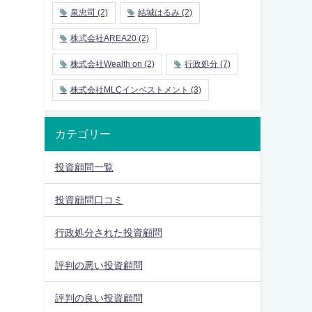
泉忠司
(2)
結城はるみ
(2)
株式会社AREA20
(2)
株式会社Wealth on
(2)
行政処分
(7)
株式会社MLCインベストメント
(3)
カテゴリー
投資顧問一覧
投資顧問口コミ
行政処分された投資顧問
評判の悪い投資顧問
評判の良い投資顧問