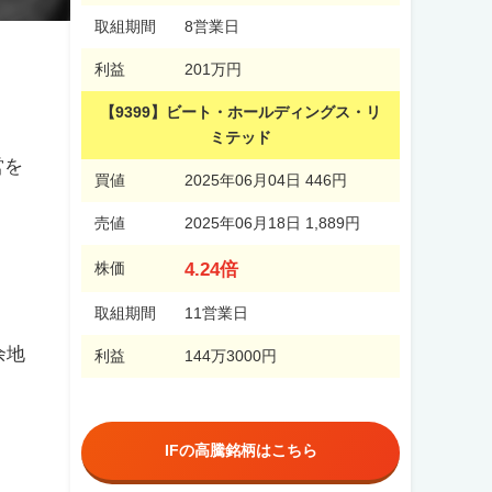
取組期間
8営業日
利益
201万円
【9399】ビート・ホールディングス・リ
ミテッド
営を
買値
2025年06月04日 446円
売値
2025年06月18日 1,889円
4.24倍
株価
取組期間
11営業日
余地
利益
144万3000円
IFの高騰銘柄はこちら