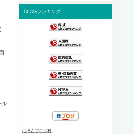
BLOGランキング
く
面
ール
にほんブログ村