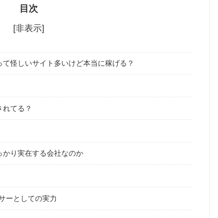
目次
[非表示]
貨って怪しいサイト多いけど本当に稼げる？
されてる？
？
しっかり実在する会社なのか
サーとしての実力