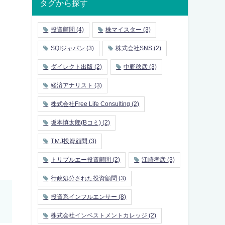
タグから探す
投資顧問
(4)
株マイスター
(3)
SQIジャパン
(3)
株式会社SNS
(2)
ダイレクト出版
(2)
中野稔彦
(3)
経済アナリスト
(3)
株式会社Free Life Consulting
(2)
坂本慎太郎(Bコミ)
(2)
TＭJ投資顧問
(3)
トリプルエー投資顧問
(2)
江崎孝彦
(3)
行政処分された投資顧問
(3)
投資系インフルエンサー
(8)
株式会社インベストメントカレッジ
(2)