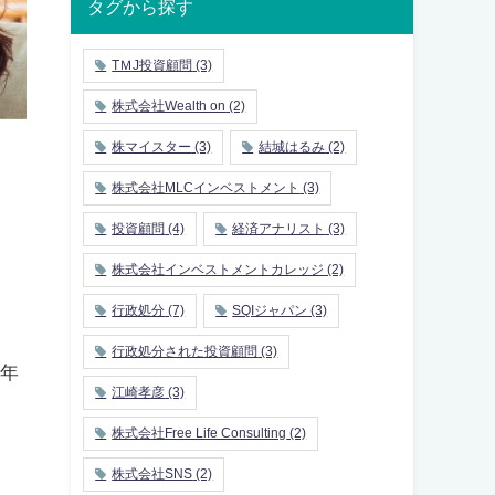
タグから探す
TＭJ投資顧問
(3)
株式会社Wealth on
(2)
株マイスター
(3)
結城はるみ
(2)
株式会社MLCインベストメント
(3)
投資顧問
(4)
経済アナリスト
(3)
株式会社インベストメントカレッジ
(2)
行政処分
(7)
SQIジャパン
(3)
行政処分された投資顧問
(3)
9年
江崎孝彦
(3)
株式会社Free Life Consulting
(2)
株式会社SNS
(2)