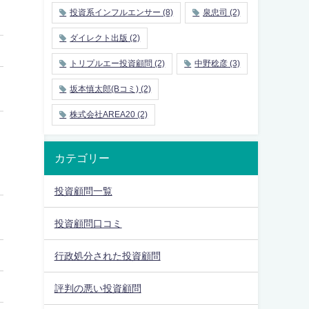
投資系インフルエンサー
(8)
泉忠司
(2)
ダイレクト出版
(2)
トリプルエー投資顧問
(2)
中野稔彦
(3)
坂本慎太郎(Bコミ)
(2)
株式会社AREA20
(2)
カテゴリー
投資顧問一覧
投資顧問口コミ
行政処分された投資顧問
評判の悪い投資顧問