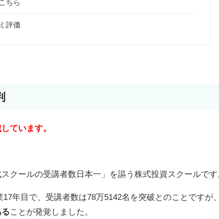
こちら
ミ評価
判
載しています。
式スクールの受講者数日本一」を謳う株式投資スクールです
創業17年目で、受講者数は
78
万
5142
名を突破とのことですが
ある
ことが発覚しました。