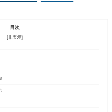
目次
[非表示]
ミ
ミ