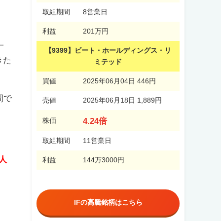
取組期間
8営業日
利益
201万円
一
【9399】ビート・ホールディングス・リ
きた
ミテッド
買値
2025年06月04日 446円
間で
売値
2025年06月18日 1,889円
4.24倍
株価
取組期間
11営業日
人
利益
144万3000円
IFの高騰銘柄はこちら