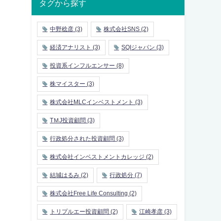
タグから探す
中野稔彦
(3)
株式会社SNS
(2)
経済アナリスト
(3)
SQIジャパン
(3)
投資系インフルエンサー
(8)
株マイスター
(3)
株式会社MLCインベストメント
(3)
TＭJ投資顧問
(3)
行政処分された投資顧問
(3)
株式会社インベストメントカレッジ
(2)
結城はるみ
(2)
行政処分
(7)
株式会社Free Life Consulting
(2)
トリプルエー投資顧問
(2)
江崎孝彦
(3)