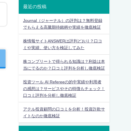
最近の投稿
Journal（ジャーナル）の評判は？無料登録
でもらえる高騰期待銘柄や実績を徹底検証
株情報サイトANSWERは評判どおり？口コ
ミや実績、使い方を検証してみた
株コンプリートで得られる知識は？利益は本
当にでるのか？口コミ評判を分析し徹底検証
投資ツール AI Refereeの的中実績や利用者
の感想は？サービスやその特徴もチェック！
口コミ評判を分析し徹底検証
アテル投資顧問の口コミを分析！投資詐欺サ
イトなのか徹底検証