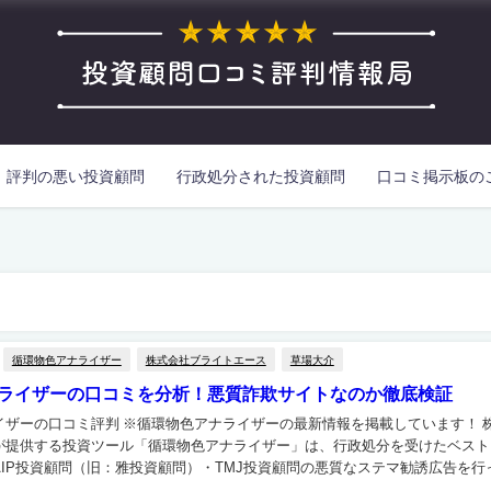
評判の悪い投資顧問
行政処分された投資顧問
口コミ掲示板の
循環物色アナライザー
株式会社ブライトエース
草場大介
ライザーの口コミを分析！悪質詐欺サイトなのか徹底検証
ザーの口コミ評判 ※循環物色アナライザーの最新情報を掲載しています！ 株式会社
が提供する投資ツール「循環物色アナライザー」は、行政処分を受けたベスト
IP投資顧問（旧：雅投資顧問）・TMJ投資顧問の悪質なステマ勧誘広告を行
勧誘が行われている、怪...