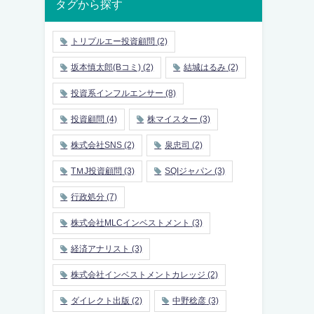
タグから探す
トリプルエー投資顧問
(2)
坂本慎太郎(Bコミ)
(2)
結城はるみ
(2)
投資系インフルエンサー
(8)
投資顧問
(4)
株マイスター
(3)
株式会社SNS
(2)
泉忠司
(2)
TＭJ投資顧問
(3)
SQIジャパン
(3)
行政処分
(7)
株式会社MLCインベストメント
(3)
経済アナリスト
(3)
株式会社インベストメントカレッジ
(2)
ダイレクト出版
(2)
中野稔彦
(3)