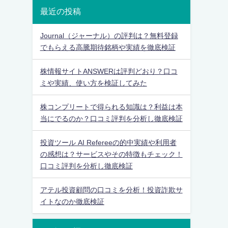
最近の投稿
Journal（ジャーナル）の評判は？無料登録
でもらえる高騰期待銘柄や実績を徹底検証
株情報サイトANSWERは評判どおり？口コ
ミや実績、使い方を検証してみた
株コンプリートで得られる知識は？利益は本
当にでるのか？口コミ評判を分析し徹底検証
投資ツール AI Refereeの的中実績や利用者
の感想は？サービスやその特徴もチェック！
口コミ評判を分析し徹底検証
アテル投資顧問の口コミを分析！投資詐欺サ
イトなのか徹底検証